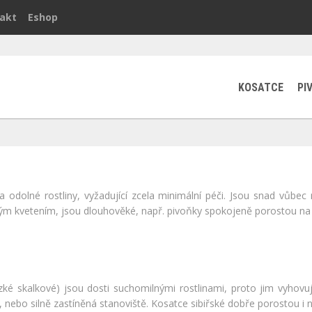
akt
Eshop
KOSATCE
PI
 odolné rostliny, vyžadující zcela minimální péči. Jsou snad vůbec
m kvetením, jsou dlouhověké, např. pivoňky spokojeně porostou na 
ké skalkové) jsou dosti suchomilnými rostlinami, proto jim vyhovu
nebo silně zastíněná stanoviště. Kosatce sibiřské dobře porostou i na 