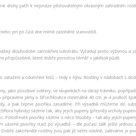
nné druhy patří k nejsnáze pěstovatelným okrasným zahradním rost
 nebo jen po část dne mírně zastíněné stanoviště.
ášejí dlouhodobé zamokření substrátu. Vyžadují proto výživnou a zá
lmi přizpůsobivé, které dobře porostou téměř v jakékoli půdě.
o zatažení a odumření listů – tedy v říjnu. Rostliny v nádobách s
y, jako působivé solitery, ve skupinkách na okraji trávníku, popřípad
to připravíme jámy o šířce/hloubce minimálně 40 cm. Je–li podloží š
půdy, a pak teprve pivoňku zasadíme. Při výsadbě můžeme do subst
iflora hybridy) sázíme tak, aby jejich pupeny (přesněji vrcholy pup
c. Polodřevité pivoňky sázíme o něco hlouběji – tak aby jejich pupe
m sázené pivoňky stačí po výsadbě – dle počasí zalít ještě jednou
Dobře zakořenělé rostliny jsou pak již velmi odolné, zaléváme je pouz