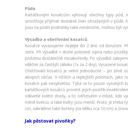
Půda
Kartáčkovým kosatcům vyhovují všechny typy půd, n
umožňuje přijímat dostatek živin obsažených v půdě. N
jsou na půdní podmínky také nenáročné, mohou být vysaz
Výsadba a ošetřování kosatců
Kosatce vysazujeme nejlépe do 2 dnů od doručení. Př
zemí. Při výsadbě v druhé polovině srpna nebo pozděj
podzimu dostatečně nezakořenily. Po výsadbě zalejeme
vděčné za častější zálivku (1x za 2 dny). Vysazené kosa
Ošetřování kosatců je velmi jednoduché – po zimě od
alespoň občas. V nižších a teplejších polohách, jako na
kosatce pak nevykvetou. Týká se to pouze vysokých ka
kartáčkových kosatců provést jejich postřik insekticide
odkvetlé květní stvoly, a to odříznutím v místě, kde vy
méně kvetou a také květy jsou menší. Proto je třeba tyt
cm, zakrátíme také kořeny (na délku cca 10 cm) a znov
Jak pěstovat pivoňky?