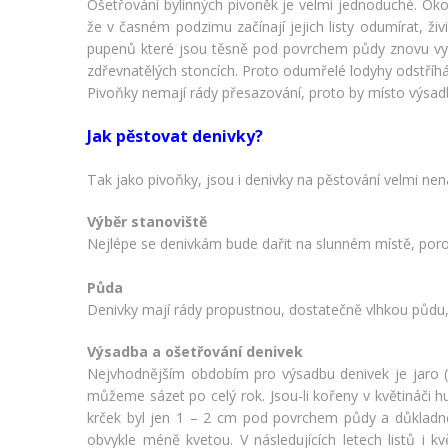
Ošetřování bylinných pivoněk je velmi jednoduché. Oko
že v časném podzimu začínají jejich listy odumírat, ži
pupenů které jsou těsně pod povrchem půdy znovu vyraš
zdřevnatělých stoncích. Proto odumřelé lodyhy odstří
Pivoňky nemají rády přesazování, proto by místo výsadby 
Jak pěstovat denivky?
Tak jako pivoňky, jsou i denivky na pěstování velmi ne
Výběr stanoviště
Nejlépe se denivkám bude dařit na slunném místě, poros
Půda
Denivky mají rády propustnou, dostatečně vlhkou půdu, 
Výsadba a ošetřování denivek
Nejvhodnějším obdobím pro výsadbu denivek je jaro (b
můžeme sázet po celý rok. Jsou-li kořeny v květináči 
krček byl jen 1 – 2 cm pod povrchem půdy a důkladně
obvykle méně kvetou. V následujících letech listů i k