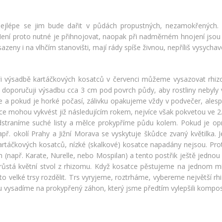
ejlépe se jim bude dařit v půdách propustných, nezamokřených. K
ení proto nutné je přihnojovat, naopak při nadměrném hnojení jsou 
eny i na vlhčím stanovišti, mají rády spíše živnou, nepříliš vysych
i výsadbě kartáčkových kosatců v červenci můžeme vysazovat rhizom
i doporučuji výsadbu cca 3 cm pod povrch půdy, aby rostliny nebyl
 a pokud je horké počasí, zálivku opakujeme vždy v podvečer, alesp
tce mohou vykvést již následujícím rokem, nejvíce však pokvetou ve 2.
straníme suché listy a mělce prokypříme půdu kolem. Pokud je opr
př. okolí Prahy a Jižní Morava se vyskytuje škůdce zvaný květilka. J
rtáčkových kosatců, nízké (skalkové) kosatce napadány nejsou. Pro
m (např. Karate, Nurelle, nebo Mospilan) a tento postřik ještě jedno
růstá květní stvol z rhizomu. Když kosatce pěstujeme na jednom místě
o velké trsy rozdělit. Trs vyryjeme, roztrháme, vybereme největší rhi
u vysadíme na prokypřený záhon, který jsme předtím vylepšili kompo