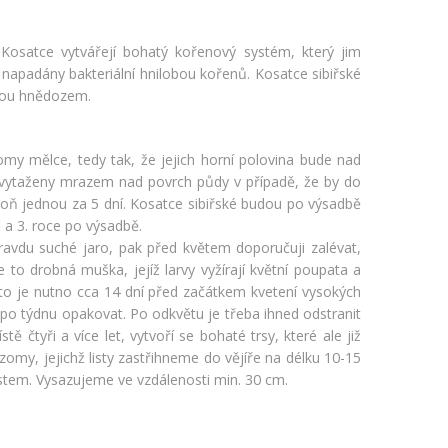
osatce vytvářejí bohatý kořenový systém, který jim
napadány bakteriální hnilobou kořenů. Kosatce sibiřské
avou hnědozem.
y mělce, tedy tak, že jejich horní polovina bude nad
y vytaženy mrazem nad povrch půdy v případě, že by do
oň jednou za 5 dní. Kosatce sibiřské budou po výsadbě
 a 3. roce po výsadbě.
avdu suché jaro, pak před květem doporučuji zalévat,
e to drobná muška, jejíž larvy vyžírají květní poupata a
to je nutno cca 14 dní před začátkem kvetení vysokých
u po týdnu opakovat. Po odkvětu je třeba ihned odstranit
 čtyři a více let, vytvoří se bohaté trsy, které ale již
zomy, jejichž listy zastřihneme do vějíře na délku 10-15
stem. Vysazujeme ve vzdálenosti min. 30 cm.