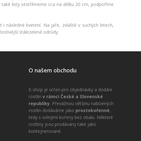
, také listy sestřihneme cca na délku 20 cm, podpoříme
 i následné kvetení. Na jaře, zvláště v suchých letech,
ostivější stálezelené odrůdy.
O našem obchodu
E-shop je určen pro objednávky a dodání
rostlin
v rámci České a Slovenské
republiky
. Převážnou většinu nabízených
rostlin dodáváme jako
prostokořenné
,
tedy s volnými kořeny bez obalu. Některé
rostliny jsou prodávány také jako
kontejnerované.