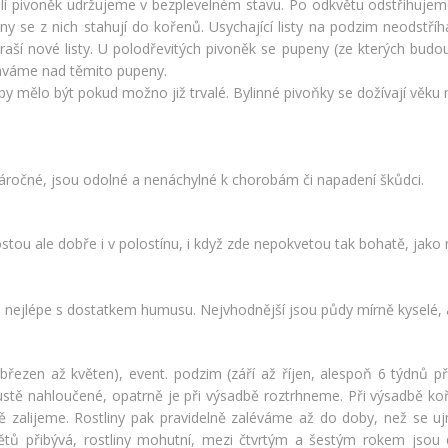
lí pivoněk udržujeme v bezplevelném stavu. Po odkvětu odstřihujeme u
viny se z nich stahují do kořenů. Usychající listy na podzim neodstří
í nové listy. U polodřevitých pivoněk se pupeny (ze kterých budou n
háváme nad těmito pupeny.
mělo být pokud možno již trvalé. Bylinné pivoňky se dožívají věku min
náročné, jsou odolné a nenáchylné k chorobám či napadení škůdci.
tou ale dobře i v polostínu, i když zde nepokvetou tak bohatě, jako 
nejlépe s dostatkem humusu. Nejvhodnější jsou půdy mírně kyselé, al
řezen až květen), event. podzim (září až říjen, alespoň 6 týdnů p
hustě nahloučené, opatrně je při výsadbě roztrhneme. Při výsadbě 
 zalijeme. Rostliny pak pravidelně zaléváme až do doby, než se u
větů přibývá, rostliny mohutní, mezi čtvrtým a šestým rokem jsou d