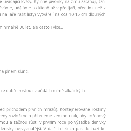
vadající květy. Bylinné pivoňky na zimu zatahují, tzn.
háváme, uděláme to klidně až v předjaří, předtím, než z
a jaře rašit listy) vytvářejí na cca 10-15 cm dlouhých
imálně 30 let, ale často i více...
na plném slunci.
e dobře rostou i v půdách mírně alkalických.
řed příchodem prvních mrazů). Kontejnerované rostliny
kořeny rozložíme a přihrneme zeminou tak, aby kořenový
jmou a začnou růst. V prvním roce po výsadbě denivky
enivky nejvyvinutější. V dalších letech pak dochází ke