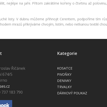
lit, nejlépe na jaře. Přitom zakrátíme kořeny o čtvrtinu až polovinu
suché listy. V dubnu můžeme přihnojit Cereritem, podpoříme tím růst
hodem mrazů přikrýváme chvojím, listím, nebo netkanou textilií choul
t
Kategorie
roslav Řičánek
KOSATCE
í 674/5
PIVOŇKY
Brno
DENIVKY
ses.cz
TRVALKY
0 737 183 790
DÁRKOVÝ POUKAZ