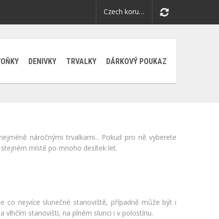
Czech koruna Kč
VOŇKY
DENIVKY
TRVALKY
DÁRKOVÝ POUKAZ
 nejméně náročnými trvalkami... Pokud pro ně vyberete
stejném místě po mnoho desítek let.
je co nejvíce slunečné stanoviště, případně může být i
vlhčím stanovišti, na plném slunci i v polostínu.