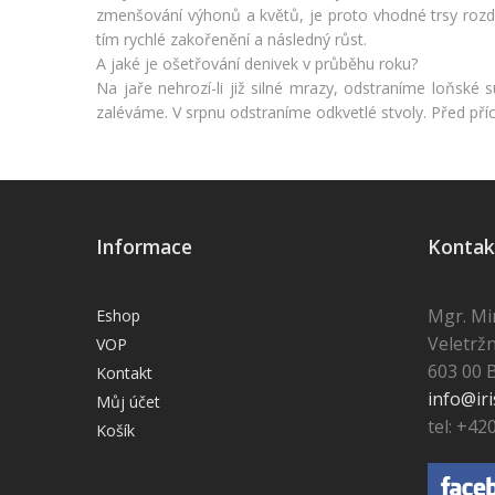
zmenšování výhonů a květů, je proto vhodné trsy rozdě
tím rychlé zakořenění a následný růst.
A jaké je ošetřování denivek v průběhu roku?
Na jaře nehrozí-li již silné mrazy, odstraníme loňské 
zaléváme. V srpnu odstraníme odkvetlé stvoly. Před příc
Informace
Kontak
Mgr. Mi
Eshop
Veletržn
VOP
603 00 
Kontakt
info@iri
Můj účet
tel: +42
Košík