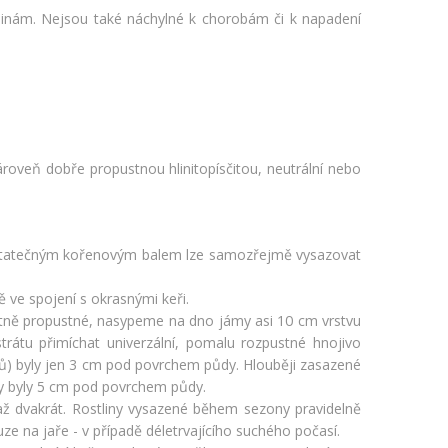
linám. Nejsou také náchylné k chorobám či k napadení
roveň dobře propustnou hlinitopísčitou, neutrální nebo
 dostatečným kořenovým balem lze samozřejmě vysazovat
ě ve spojení s okrasnými keři.
patně propustné, nasypeme na dno jámy asi 10 cm vrstvu
rátu přimíchat univerzální, pomalu rozpustné hnojivo
enů) byly jen 3 cm pod povrchem půdy. Hlouběji zasazené
ny byly 5 cm pod povrchem půdy.
 až dvakrát. Rostliny vysazené během sezony pravidelně
e na jaře - v případě déletrvajícího suchého počasí.