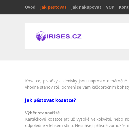
Úvod
Jak pěstovat
Jak nakupovat
VOP
Kont
Kosatce, pivoňky a denivky jsou naprosto nenáročné a
vhodné stanoviště, odmění se Vám každoročním bohatý
Jak pěstovat kosatce?
Výběr stanoviště
Kartáčkové kosatce (ať už vysoké velkokvěté, nebo níz
odpoledne v lehkém stínu. Nesnášejí přílišné zamokření, 