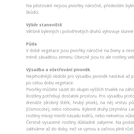
Na pěstování nejsou pivoňky náročné, především byli
škůdci.
Výběr stanoviště
Většině bylinných i polodřevitých druhů vyhovuje slunné
Půda
V době vegetace jsou pivoňky náročné na živiny a nesn
mírně zásaditou zeminu. Obecně jsou to ale rostliny ve
Výsadba a ošetřování pivoněk
Nejvhodnější období pro výsadbu pivoněk nastává až p
po celou dobu vegetace.
Pivoňky můžete sázet do skupin vyšších trvalek na záhon
Rostliny potřebují dostatek prostoru. Pro výsadbu pro
drenáže (drobný štěrk, hrubý písek), na něj vrstvu 
(Osmocote), nebo rohovinu. Bylinné druhy (zejména Lact
rostliny mívají menší násadu květů, nebo nekvetou vůbe
Čerstvě vysazené rostliny důkladně zalijeme. Na podzi
zaléváme až do doby, než se ujmou a začnou plně růst. 