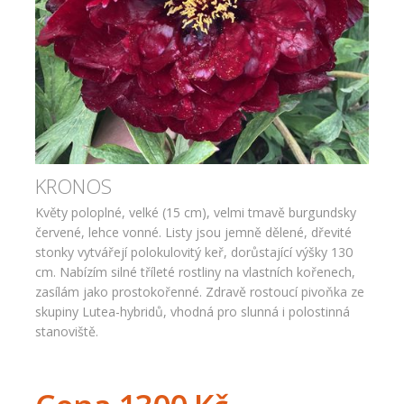
KRONOS
Květy poloplné, velké (15 cm), velmi tmavě burgundsky
červené, lehce vonné. Listy jsou jemně dělené, dřevité
stonky vytvářejí polokulovitý keř, dorůstající výšky 130
cm. Nabízím silné tříleté rostliny na vlastních kořenech,
zasílám jako prostokořenné. Zdravě rostoucí pivoňka ze
skupiny Lutea-hybridů, vhodná pro slunná i polostinná
stanoviště.