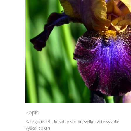
Popis
Kategorie: IB - kosatce středněvelkokvěté vysoké
Výška: 60 cm