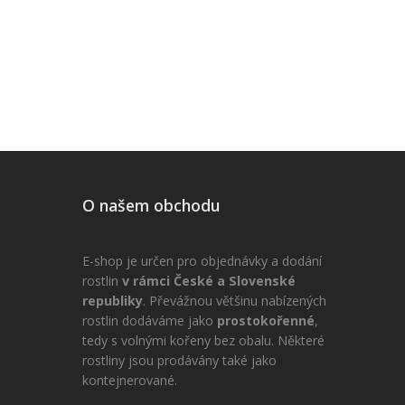
O našem obchodu
E-shop je určen pro objednávky a dodání
rostlin
v rámci České a Slovenské
republiky
. Převážnou většinu nabízených
rostlin dodáváme jako
prostokořenné
,
tedy s volnými kořeny bez obalu. Některé
rostliny jsou prodávány také jako
kontejnerované.