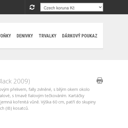
VOŇKY
DENIVKY
TRVALKY
DÁRKOVÝ POUKAZ
lack 2009)
ovým přelivem, fally zvlněné, s bílým okem okolo
alové, s tmavě fialovým tečkováním. Kartáčky
říjemná kořenitá vůně. Výška 60 cm, patří do skupiny
ch (IB) kosatců.