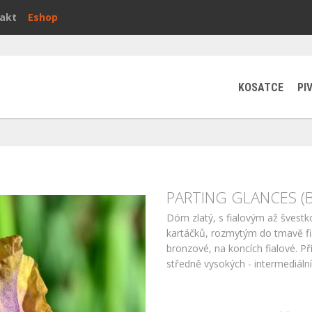
akt
Eshop
KOSATCE
PI
PARTING GLANCES (B
Dóm zlatý, s fialovým až švestk
kartáčků, rozmytým do tmavě fi
bronzové, na koncích fialové. P
středně vysokých - intermediální