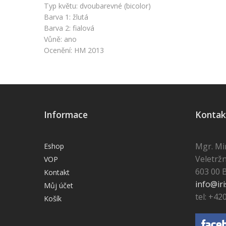
Typ květu: dvoubarevné (bicolor)
Barva 1: žlutá
Barva 2: fialová
Vůně: ano
Ocenění: HM 2013
Informace
Kontak
Mgr. Mi
Eshop
Veletržn
VOP
603 00 
Kontakt
info@iri
Můj účet
tel: +42
Košík