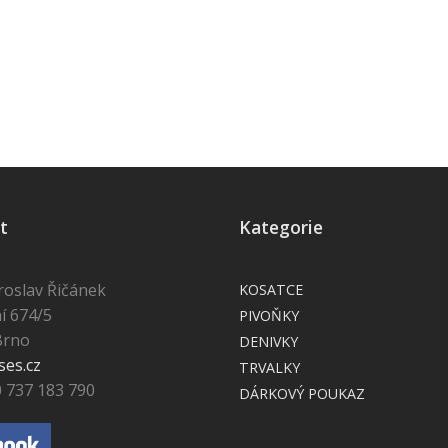
t
Kategorie
roslav Řičánek
KOSATCE
í 674/5
PIVOŇKY
Brno
DENIVKY
ses.cz
TRVALKY
0 737 183 790
DÁRKOVÝ POUKAZ