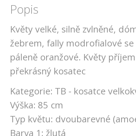
Popis
Květy velké, silně zvlněné, d
žebrem, fally modrofialové s
páleně oranžové. Květy příjem
překrásný kosatec
Kategorie: TB - kosatce velko
Výška: 85 cm
Typ květu: dvoubarevné (amo
Barva 1: žlutá