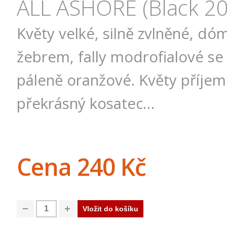
ALL ASHORE (Black 2
Květy velké, silně zvlněné, d
žebrem, fally modrofialové s
páleně oranžové. Květy příjem
překrásný kosatec…
Cena
240 Kč